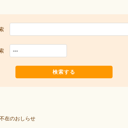
索
索
検索する
不在のおしらせ